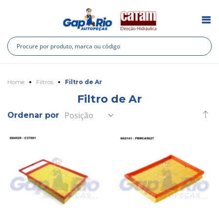
Pesquisa
Pes
Home
Filtros
Filtro de Ar
Filtro de Ar
De
Ordenar por
Di
D