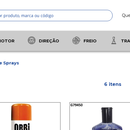
Qu
Pesquis
MOTOR
DIREÇÃO
FREIO
TR
e Sprays
6
itens