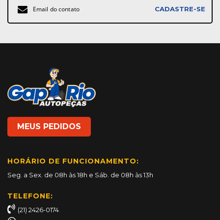
CADASTRE-SE
se
na
nossa
Newsletter:
MEUS PEDIDOS
HORÁRIO DE FUNCIONAMENTO:
Seg. a Sex. de 08h às 18h e Sáb. de 08h às 13h
TELEFONE:
(21) 2426-0174