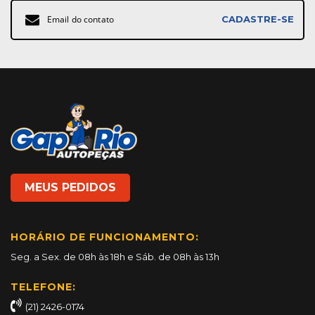
Inscreva-
CADASTRE-SE
se
na
nossa
Newsletter:
MEUS PEDIDOS
HORÁRIO DE FUNCIONAMENTO:
Seg. a Sex. de 08h às 18h e Sáb. de 08h às 13h
TELEFONE:
(21) 2426-0174