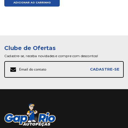
ADICIONAR AO CARRINHO
Clube de Ofertas
Cadastre-se, receba novidades e compre com descontos!
Inscreva-
CADASTRE-SE
se
na
nossa
Newsletter: