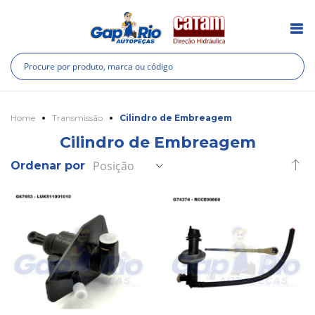
Pesquisa
Pes
Home
Transmissão
Cilindro de Embreagem
Cilindro de Embreagem
De
Ordenar por
Di
D