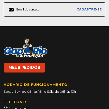
Inscreva-
CADASTRE-SE
se
na
nossa
Newsletter:
MEUS PEDIDOS
HORÁRIO DE FUNCIONAMENTO:
Seg. a Sex. de 08h às 18h e Sáb. de 08h às 13h
TELEFONE:
(21) 2426-0174