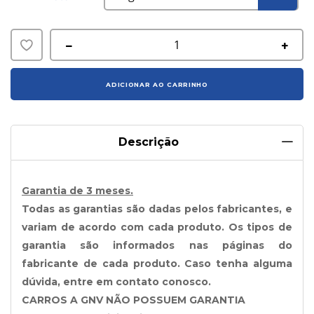
Adicionar
à
ADICIONAR AO CARRINHO
lista
de
Descrição
desejos
Garantia de 3 meses.
Todas as garantias são dadas pelos fabricantes, e
variam de acordo com cada produto. Os tipos de
garantia são informados nas páginas do
fabricante de cada produto. Caso tenha alguma
dúvida, entre em contato conosco.
CARROS A GNV NÃO POSSUEM GARANTIA