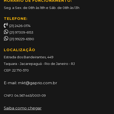
HORÁRIO DE FUNCIONAMENTO:
Seg. a Sex. de 08h às 18h e Sáb. de 08h às 13h
TELEFONE:
(21) 2426-0174
(21) 97309-6153
(21) 99229-6590
LOCALIZAÇÃO
Estrada dos Bandeirantes, 449
Taquara - Jacarepaguá - Rio de Janeiro - RJ
CEP: 22.710-570
E-mail:
mkt@gaprio.com.br
CNPJ: 04.567.445/0001-09
Saiba como chegar