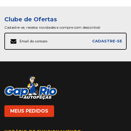
Clube de Ofertas
Cadastre-se, receba novidades e compre com descontos!
Inscreva-
CADASTRE-SE
se
na
nossa
Newsletter:
MEUS PEDIDOS