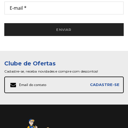
ENVIAR
Clube de Ofertas
Cadastre-se, receba novidades e compre com descontos!
Inscreva-
CADASTRE-SE
se
na
nossa
Newsletter: