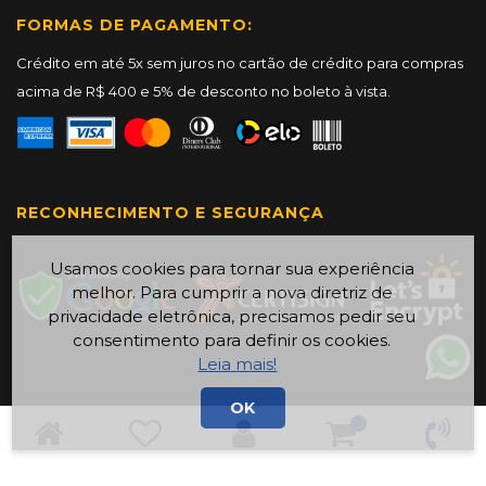
FORMAS DE PAGAMENTO:
Crédito em até 5x sem juros no cartão de crédito para compras
acima de R$ 400 e 5% de desconto no boleto à vista.
RECONHECIMENTO E SEGURANÇA
Usamos cookies para tornar sua experiência
melhor. Para cumprir a nova diretriz de
privacidade eletrônica, precisamos pedir seu
consentimento para definir os cookies.
Leia mais!
OK
© 2000 - 2025 - Gap-Rio - Todos os direitos reservados.