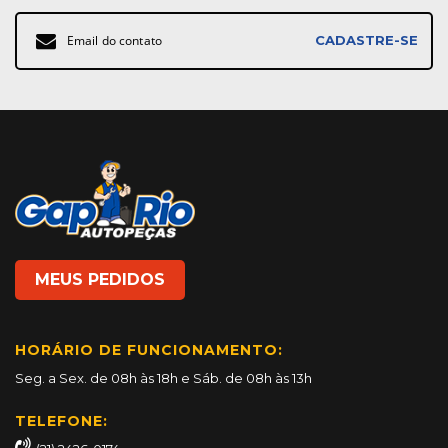
Inscreva-
CADASTRE-SE
se
na
nossa
Newsletter:
MEUS PEDIDOS
HORÁRIO DE FUNCIONAMENTO:
Seg. a Sex. de 08h às 18h e Sáb. de 08h às 13h
TELEFONE: