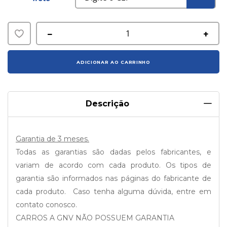
Adicionar
à
ADICIONAR AO CARRINHO
lista
de
Descrição
desejos
Garantia de 3 meses.
Todas as garantias são dadas pelos fabricantes, e
variam de acordo com cada produto. Os tipos de
garantia são informados nas páginas do fabricante de
cada produto. Caso tenha alguma dúvida, entre em
contato conosco.
CARROS A GNV NÃO POSSUEM GARANTIA