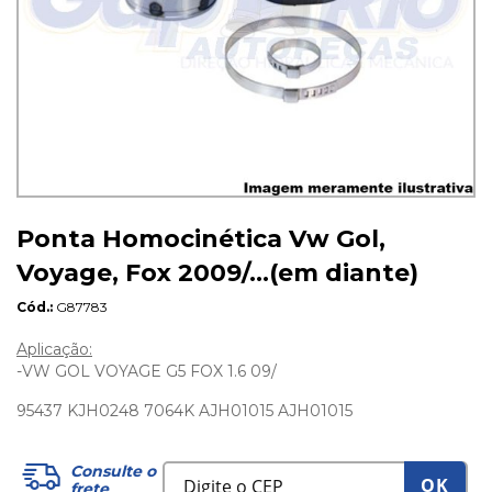
Ponta Homocinética Vw Gol,
Voyage, Fox 2009/...(em diante)
Cód.
G87783
Aplicação:
-VW GOL VOYAGE G5 FOX 1.6 09/
95437 KJH0248 7064K AJH01015 AJH01015
Consulte o
OK
frete