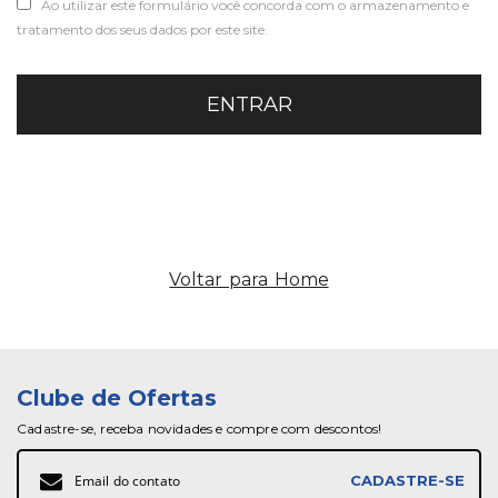
Ao utilizar este formulário você concorda com o armazenamento e
tratamento dos seus dados por este site.
ENTRAR
Voltar para Home
Clube de Ofertas
Cadastre-se, receba novidades e compre com descontos!
Inscreva-
CADASTRE-SE
se