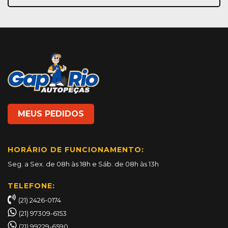
na
nossa
Newsletter:
MEUS PEDIDOS
HORÁRIO DE FUNCIONAMENTO:
Seg. a Sex. de 08h às 18h e Sáb. de 08h às 13h
TELEFONE:
(21) 2426-0174
(21) 97309-6153
(21) 99229-6590