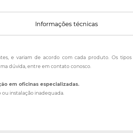
desejos
Informações técnicas
antes, e variam de acordo com cada produto. Os tipos
uma dúvida, entre em contato conosco.
o em oficinas especializadas.
o ou instalação inadequada.