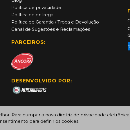
Blog
Política de privacidade
Política de entrega
C
Política de Garantia / Troca e Devolução
c
Canal de Sugestões e Reclamações
d
PARCEIROS:
DESENVOLVIDO POR:
or. Para cumprir a nova diretriz de privacidade eletrônica
nsentimento para definir os cookies.