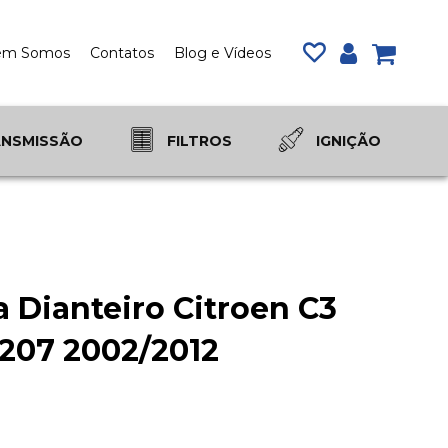
em Somos
Contatos
Blog e Vídeos
Meu Carr
a
ANSMISSÃO
FILTROS
IGNIÇÃO
 Dianteiro Citroen C3
207 2002/2012