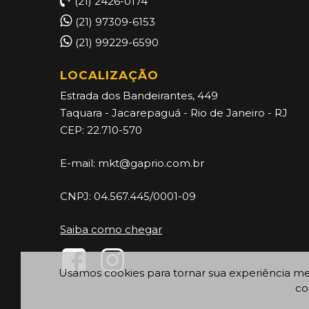
(21) 2426-0174
(21) 97309-6153
(21) 99229-6590
LOCALIZAÇÃO
Estrada dos Bandeirantes, 449
Taquara - Jacarepaguá - Rio de Janeiro - RJ
CEP: 22.710-570
E-mail:
mkt@gaprio.com.br
CNPJ: 04.567.445/0001-09
Saiba como chegar
Usamos cookies para tornar sua experiência melh
co