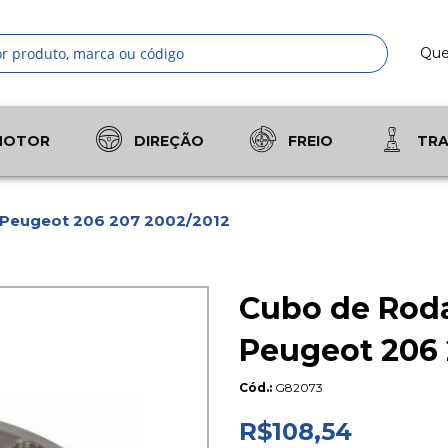
Qu
Pesquis
MOTOR
DIREÇÃO
FREIO
TR
3 Peugeot 206 207 2002/2012
Cubo de Roda
Peugeot 206 
Cód.
G82073
R$108,54