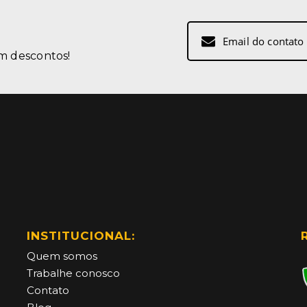
Inscreva-
se
m descontos!
na
nossa
Newsletter:
INSTITUCIONAL:
Quem somos
Trabalhe conosco
Contato