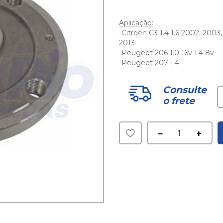
Aplicação:
-Citroen C3 1.4 1.6 2002, 2003
2013
-Peugeot 206 1.0 16v 1.4 8v
-Peugeot 207 1.4
Consulte
o frete
Adicionar
à
lista
de