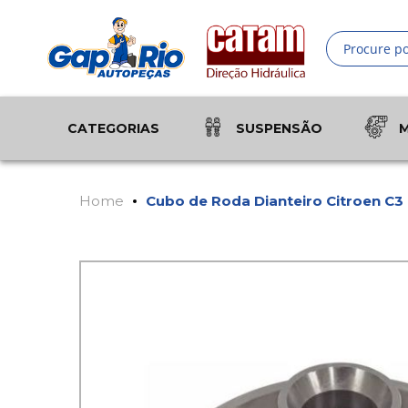
Pesquisa
CATEGORIAS
SUSPENSÃO
Home
Cubo de Roda Dianteiro Citroen C
Pular
Saltar
para
para
o
o
final
início
da
da
Galeria
Galeria
de
de