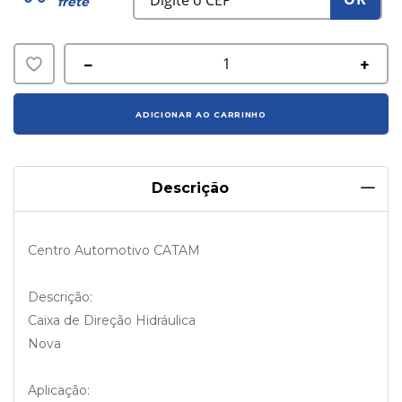
frete
Adicionar
à
ADICIONAR AO CARRINHO
lista
de
Descrição
desejos
Centro Automotivo CATAM
Descrição:
Caixa de Direção Hidráulica
Nova
Aplicação: