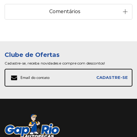
Comentários
Clube de Ofertas
Cadastre-se, receba novidades e compre com descontos!
Inscreva-
CADASTRE-SE
se
na
nossa
Newsletter: