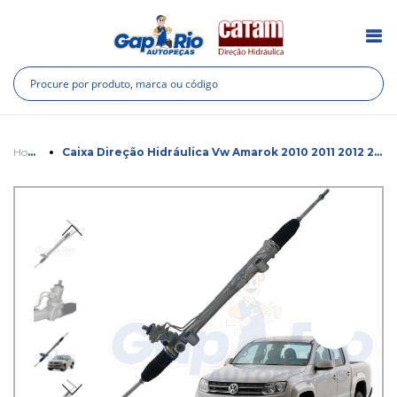
Pesquisa
Pes
Home
Caixa Direção Hidráulica Vw Amarok 2010 2011 2012 2013 2014
Pular
Saltar
para
para
o
o
final
início
da
da
Galeria
Galeria
de
de
imagens
imagens