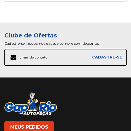
Clube de Ofertas
Cadastre-se, receba novidades e compre com descontos!
Inscreva-
CADASTRE-SE
se
na
nossa
Newsletter:
MEUS PEDIDOS