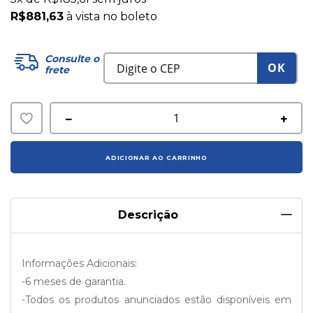
R$881,63
à vista no boleto
Consulte o
OK
frete
Adicionar
à
ADICIONAR AO CARRINHO
lista
de
Descrição
desejos
Informações Adicionais:
-6 meses de garantia.
-Todos os produtos anunciados estão disponíveis em