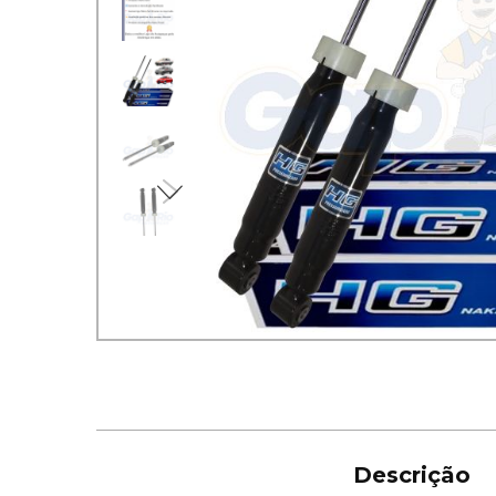
imagens
imagens
Descrição