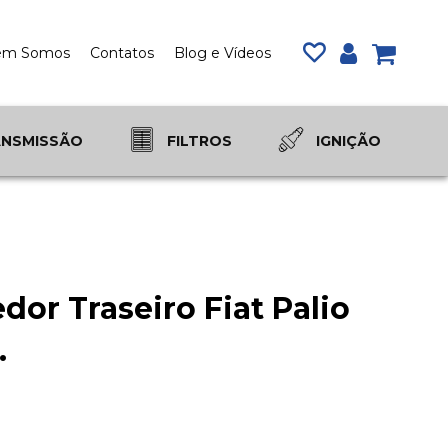
em Somos
Contatos
Blog e Vídeos
Meu Carr
a
ANSMISSÃO
FILTROS
IGNIÇÃO
or Traseiro Fiat Palio
.