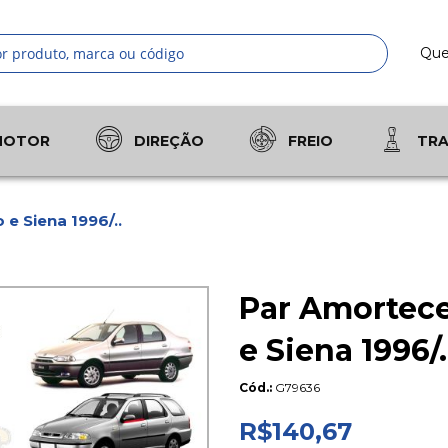
Qu
Pesquis
MOTOR
DIREÇÃO
FREIO
TR
 e Siena 1996/..
Par Amorteced
e Siena 1996/.
Cód.
G79636
R$140,67