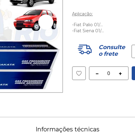
Aplicação:
-Fiat Palio 01/...
-Fiat Siena 01/...
Consulte
o frete
Adicionar
à
lista
de
desejos
Informações técnicas