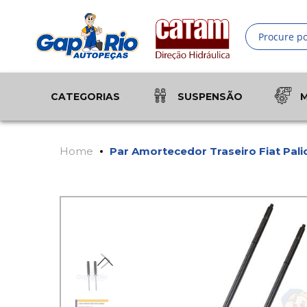
Pesquisa
CATEGORIAS
SUSPENSÃO
Home
Par Amortecedor Traseiro Fiat Palio
Pular
Saltar
para
para
o
o
final
início
da
da
Galeria
Galeria
de
de